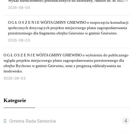
Wykaz nieruchomości przeznaczonych do dzierżawy, Nadole dz. nr 302/77
2026-08-04
O G Ł O S Z E N I E WÓJTA GMINY GNIEWINO o rozpoczęciu konsultacji
społecznych dotyczących projektu miejscowego planu zagospodarowania
przestrzennego dla fragmentu obrębu Gniewino w gminie Gniewino.
2026-08-03
O G Ł O S Z E N I E WÓJTA GMINY GNIEWINO o wyłożeniu do publicznego
wglądu projektu miejscowego planu zagospodarowania przestrzennego dla
obrębu Bychowo w gminie Gniewino, wraz z prognozą oddziaływania na
środowisko.
2026-08-03
Kategorie
4
Gminna Rada Seniorów