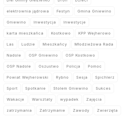
DNI Gminy GNIEWINO
Dron
Dzieci
elektrownia jądrowa
Festyn
Gmina Gniewino
Gniewino
Inwestycja
Inwestycje
karta mieszkańca
Kostkowo
KPP Wejherowo
Las
Ludzie
Mieszkańcy
Młodzieżowa Rada
Nadole
OSP Gniewino
OSP Kostkowo
OSP Nadole
Oszustwo
Policja
Pomoc
Powiat Wejherowski
Rybno
Sesja
Spichlerz
Sport
Spotkanie
Stolem Gniewino
Sukces
Wakacje
Warsztaty
wypadek
Zajęcia
zatrzymania
Zatrzymanie
Zawody
Zwierzęta